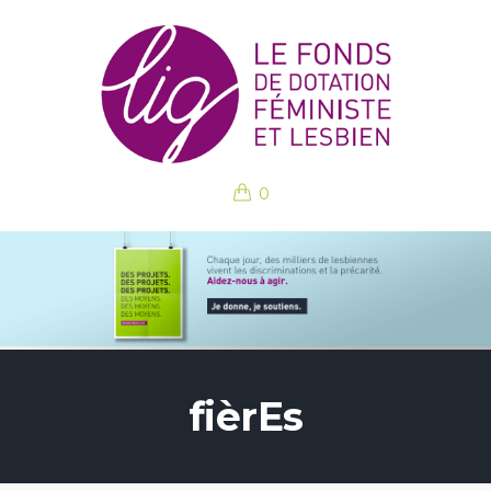
0
fièrEs