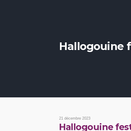
Hallogouine f
21 décembre 2023
Hallogouine fest