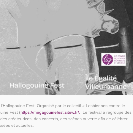
l’Hallogouine Fest. Organisé par le collectif « Lesbiennes contre le
uine Fest (
https://megagouinefest.sitew.fr/.
Le festival a regroupé
des
 des créateurices, des concerts, des scènes ouverte afin de
célébrer
assées et actuelles.