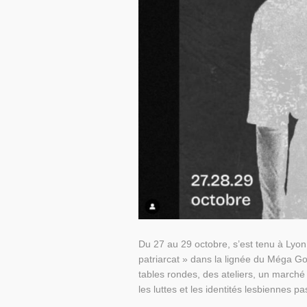
Du 27 au 29 octobre, s’est tenu à Lyon 
patriarcat » dans la lignée du Méga Go
tables rondes, des ateliers, un marché
les luttes et les identités lesbiennes p