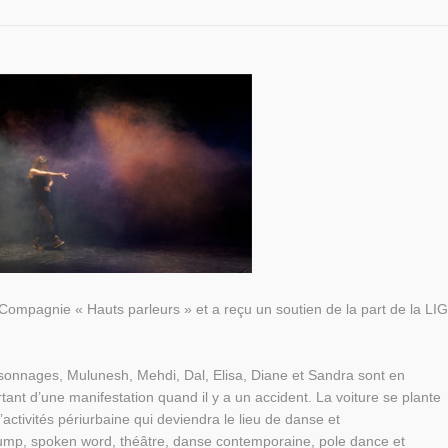
a Compagnie « Hauts parleurs » et a reçu un soutien de la part de la LIG
personnages, Mulunesh, Mehdi, Dal, Elisa, Diane et Sandra sont en
tant d’une manifestation quand il y a un accident. La voiture se plante
ctivités périurbaine qui deviendra le lieu de danse et
rump, spoken word, théâtre, danse contemporaine, pole dance et