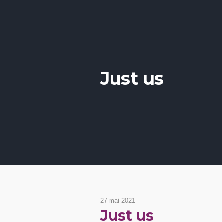
Just us
27 mai 2021
Just us