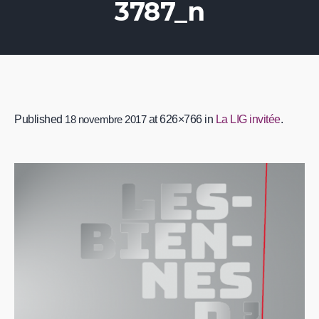
3787_n
Published
18 novembre 2017
at 626×766 in
La LIG invitée
.