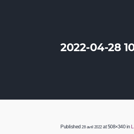
2022-04-28 
Published
at 508×340 in
L
28 avril 2022