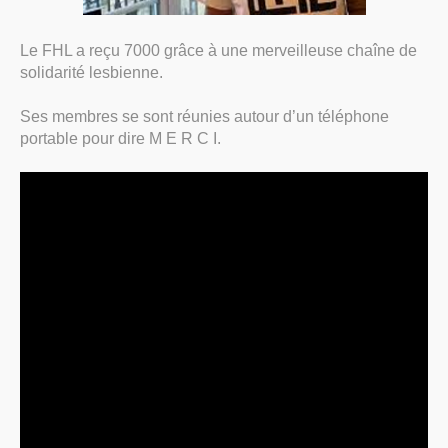
Le FHL a reçu 7000 grâce à une merveilleuse chaîne de
solidarité lesbienne.
Ses membres se sont réunies autour d’un téléphone
portable pour dire M E R C I.