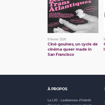
9 février 2026
9
Ciné-gouines, un cycle de
cinéma queer made in
San Francisco
À PROPOS
La LIG - Lesbiennes d'Intérêt