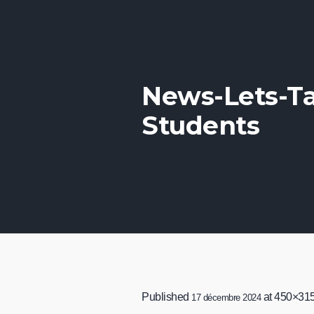
News-Lets-Ta
Students
Published
at 450×315
17 décembre 2024